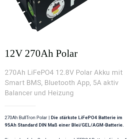
12V 270Ah Polar
270Ah LiFePO4 12.8V Polar Akku mit
Smart BMS, Bluetooth App, 5A aktiv
Balancer und Heizung
270Ah BullTron Polar |
Die stärkste LiFePO4 Batterie im
95Ah Standard DIN Maß einer Blei/GEL/AGM-Batterie.