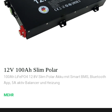
12V 100Ah Slim Polar
100Ah LiFePO4 12.8V Slim Polar Akku mit Smart BMS, Bluetooth
App, 5A aktiv Balancer und Heizung
MEHR