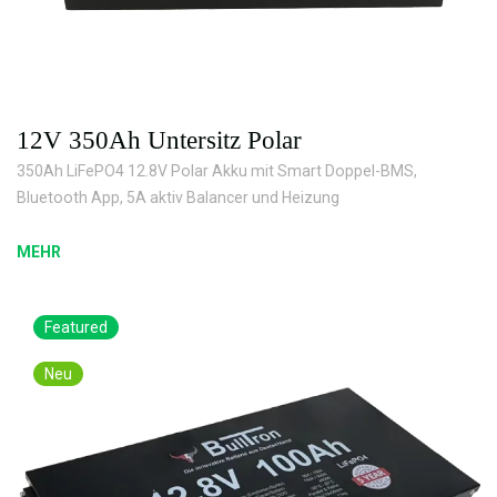
12V 350Ah Untersitz Polar
350Ah LiFePO4 12.8V Polar Akku mit Smart Doppel-BMS,
Bluetooth App, 5A aktiv Balancer und Heizung
MEHR
Featured
Neu