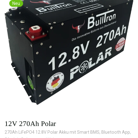
Neu
12V 270Ah Polar
270Ah LiFePO4 12.8V Polar Akku mit Smart BMS, Bluetooth App,