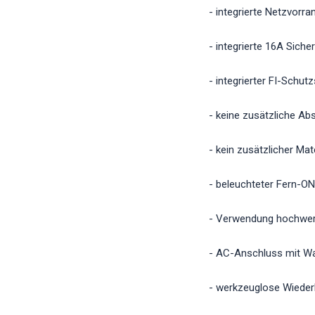
- integrierte Netzvorr
- integrierte 16A Siche
- integrierter FI-Schut
- keine zusätzliche A
- kein zusätzlicher Ma
- beleuchteter Fern-O
- Verwendung hochwer
- AC-Anschluss mit Wa
- werkzeuglose Wieder