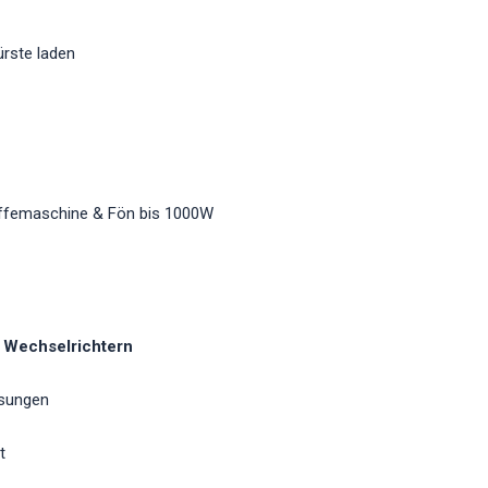
ürste laden
ffemaschine & Fön bis 1000W
n Wechselrichtern
ssungen
t