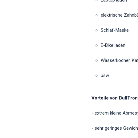
Laptop laden
elektrische Zahnb
Schlaf-Maske
E-Bike laden
Wasserkocher, Ka
usw.
Vorteile von BullTro
- extrem kleine Abme
- sehr geringes Gewich