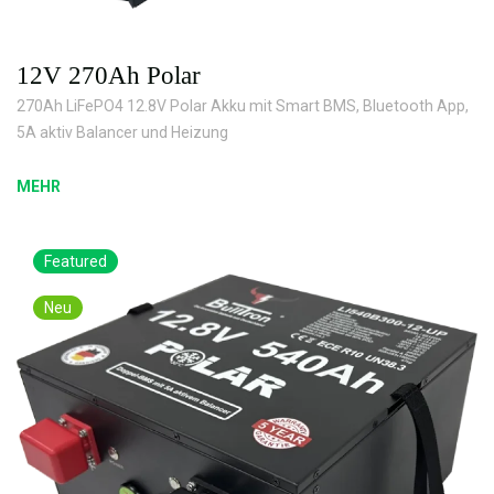
12V 270Ah Polar
270Ah LiFePO4 12.8V Polar Akku mit Smart BMS, Bluetooth App,
5A aktiv Balancer und Heizung
MEHR
Featured
Neu