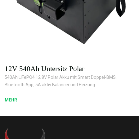
12V 540Ah Untersitz Polar
540Ah LiFePO4 12.8V Polar Akku mit Smart Doppel-BMS,
Bluetooth App, 5A aktiv Balancer und Heizung
MEHR