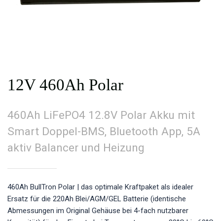
12V 460Ah Polar
460Ah LiFePO4 12.8V Polar Akku mit
Smart Doppel-BMS, Bluetooth App, 5A
aktiv Balancer und Heizung
460Ah BullTron Polar | das optimale Kraftpaket als idealer
Ersatz für die 220Ah Blei/AGM/GEL Batterie (identische
Abmessungen im Original Gehäuse bei 4-fach nutzbarer