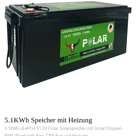
5.1KWh Speicher mit Heizung
5.1KWh LiFePO4 51.2V Polar Solarspeicher mit Smart Doppel-
BMS, Bluetooth App, CAN-Bus und Heizung