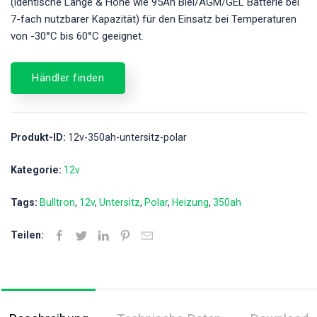
(identische Länge & Höhe wie 95Ah Blei/AGM/GEL Batterie bei
7-fach nutzbarer Kapazität) für den Einsatz bei Temperaturen
von -30°C bis 60°C geeignet.
Händler finden
Produkt-ID:
12v-350ah-untersitz-polar
Kategorie:
12v
Tags:
Bulltron
12v
Untersitz
Polar
Heizung
350ah
Teilen: