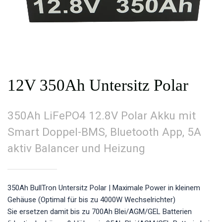
12V 350Ah Untersitz Polar
350Ah LiFePO4 12.8V Polar Akku mit
Smart Doppel-BMS, Bluetooth App, 5A
aktiv Balancer und Heizung
350Ah BullTron Untersitz Polar | Maximale Power in kleinem
Gehäuse (Optimal für bis zu 4000W Wechselrichter)
Sie ersetzen damit bis zu 700Ah Blei/AGM/GEL Batterien