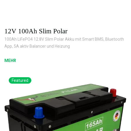
12V 100Ah Slim Polar
100Ah LiFePO4 12.8V Slim Polar Akku mit Smart BMS, Bluetooth
App, 5A aktiv Balancer und Heizung
MEHR
Featured