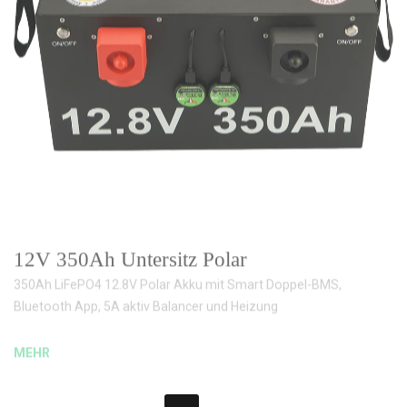
12V 350Ah Untersitz Polar
350Ah LiFePO4 12.8V Polar Akku mit Smart Doppel-BMS,
Bluetooth App, 5A aktiv Balancer und Heizung
MEHR