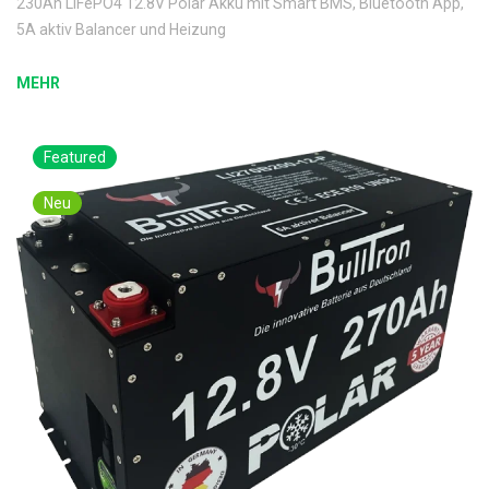
230Ah LiFePO4 12.8V Polar Akku mit Smart BMS, Bluetooth App,
5A aktiv Balancer und Heizung
MEHR
Featured
Neu