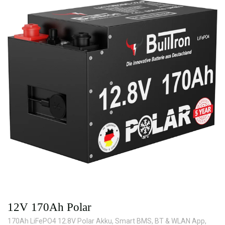
12V 170Ah Polar
170Ah LiFePO4 12.8V Polar Akku, Smart BMS, BT & WLAN App,