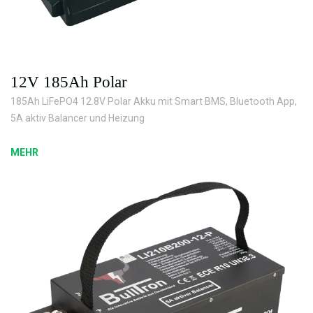
12V 185Ah Polar
185Ah LiFePO4 12.8V Polar Akku mit Smart BMS, Bluetooth App,
5A aktiv Balancer und Heizung
MEHR