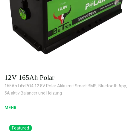
12V 165Ah Polar
165Ah LiFePO4 12.8V Polar Akku mit Smart BMS, Bluetooth App,
5A aktiv Balancer und Heizung
MEHR
Featured