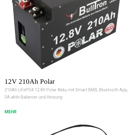
12V 210Ah Polar
210Ah LiFePO4 12.8V Polar Akku mit Smart BMS, Bluetooth App,
5A aktiv Balancer und Heizung
MEHR