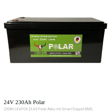
24V 230Ah Polar
230Ah LiFePO4 25.6V Polar Akku mit Smart Doppel-BMS,