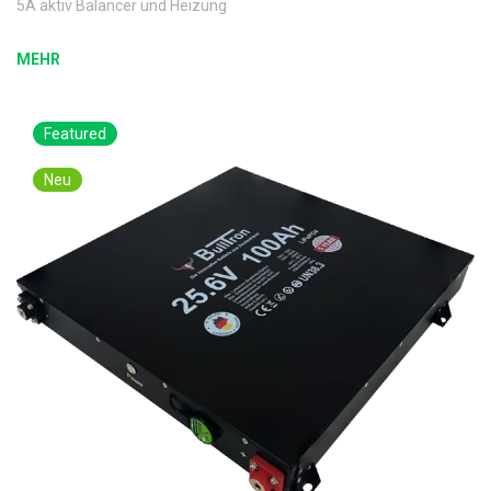
5A aktiv Balancer und Heizung
MEHR
Featured
Neu