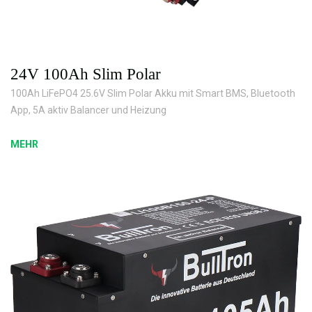
24V 100Ah Slim Polar
100Ah LiFePO4 25.6V Slim Polar Akku mit Smart BMS, Bluetooth
App, 5A aktiv Balancer und Heizung
MEHR