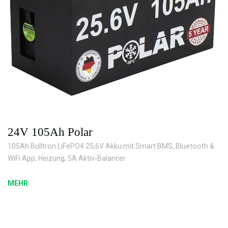
24V 105Ah Polar
105Ah Bulltron LiFePO4 25,6V Akku mit Smart BMS, Bluetooth &
WiFi App, Heizung, 5A Aktiv-Balancer
MEHR