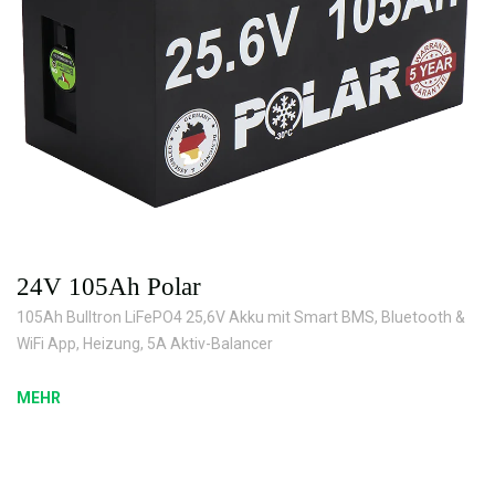
24V 105Ah Polar
105Ah Bulltron LiFePO4 25,6V Akku mit Smart BMS, Bluetooth &
WiFi App, Heizung, 5A Aktiv-Balancer
MEHR