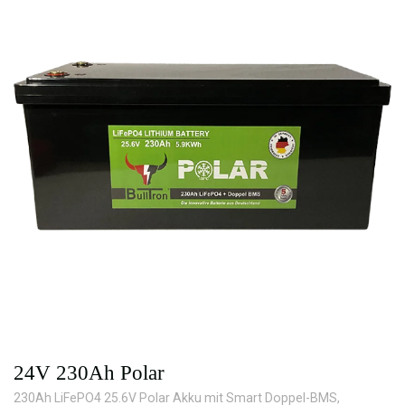
24V 230Ah Polar
230Ah LiFePO4 25.6V Polar Akku mit Smart Doppel-BMS,