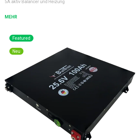
5A aktiv Balancer und Heizung
MEHR
Featured
Neu