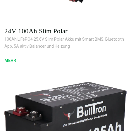
24V 100Ah Slim Polar
100Ah LiFePO4 25.6V Slim Polar Akku mit Smart BMS, Bluetooth
App, 5A aktiv Balancer und Heizung
MEHR