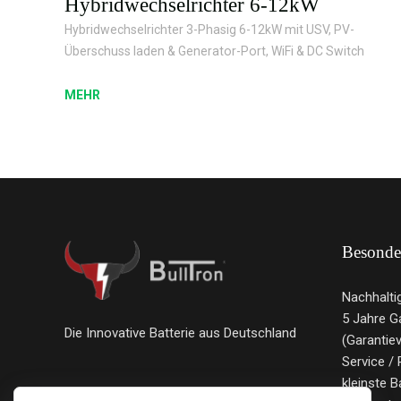
Hybridwechselrichter 6-12kW
Hybridwechselrichter 3-Phasig 6-12kW mit USV, PV-
Überschuss laden & Generator-Port, WiFi & DC Switch
MEHR
Besonde
Nachhalti
5 Jahre G
Die Innovative Batterie aus Deutschland
(Garantie
Service / 
kleinste B