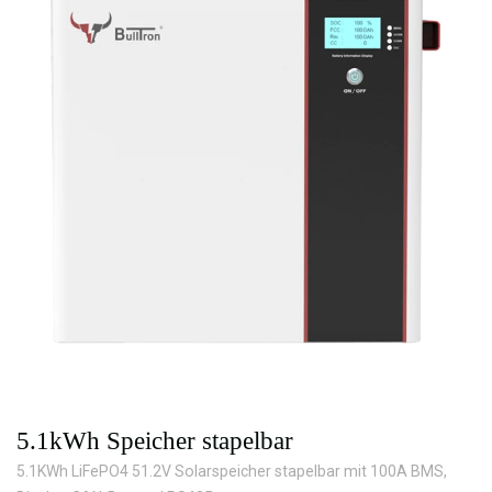
5.1kWh Speicher stapelbar
5.1KWh LiFePO4 51.2V Solarspeicher stapelbar mit 100A BMS,