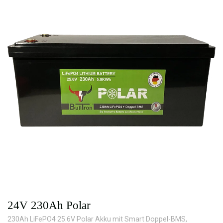
24V 230Ah Polar
230Ah LiFePO4 25.6V Polar Akku mit Smart Doppel-BMS,