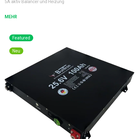
5A aktiv Balancer und Heizung
MEHR
Featured
Neu