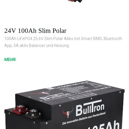
24V 100Ah Slim Polar
100Ah LiFePO4 25.6V Slim Polar Akku mit Smart BMS, Bluetooth
App, 5A aktiv Balancer und Heizung
MEHR