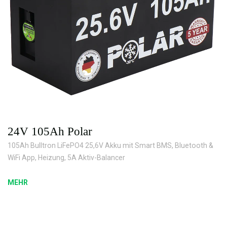
24V 105Ah Polar
105Ah Bulltron LiFePO4 25,6V Akku mit Smart BMS, Bluetooth &
WiFi App, Heizung, 5A Aktiv-Balancer
MEHR