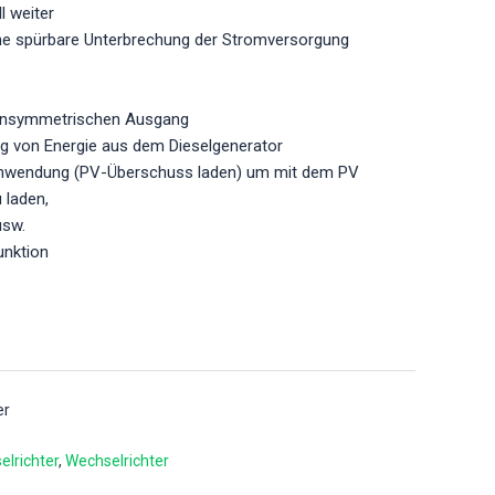
l weiter
ine spürbare Unterbrechung der Stromversorgung
 unsymmetrischen Ausgang
ng von Energie aus dem Dieselgenerator
Anwendung (PV-Überschuss laden) um mit dem PV
 laden,
sw.
unktion
er
elrichter
Wechselrichter