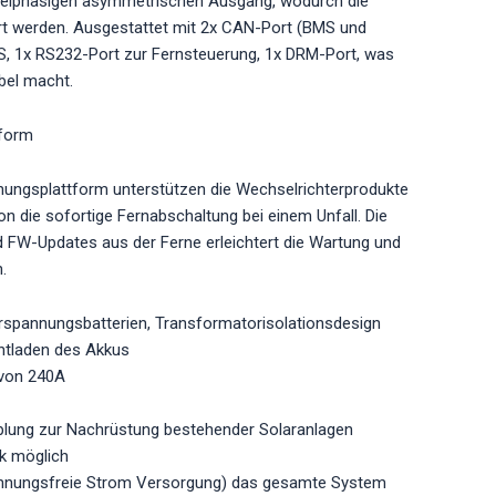
dreiphasigen asymmetrischen Ausgang, wodurch die
t werden. Ausgestattet mit 2x CAN-Port (BMS und
MS, 1x RS232-Port zur Fernsteuerung, 1x DRM-Port, was
ibel macht.
tform
chungsplattform unterstützen die Wechselrichterprodukte
on die sofortige Fernabschaltung bei einem Unfall. Die
d FW-Updates aus der Ferne erleichtert die Wartung und
.
rspannungsbatterien, Transformatorisolationsdesign
ntladen des Akkus
 von 240A
ung zur Nachrüstung bestehender Solaranlagen
k möglich
chnungsfreie Strom Versorgung) das gesamte System