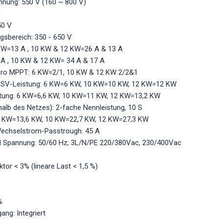
nung: 550 V (160 ~ 800 V)
V
50 V
gsbereich: 350 - 650 V
KW=13 A , 10 KW & 12 KW=26 A & 13 A
A , 10 KW & 12 KW= 34 A & 17 A
pro MPPT: 6 KW=2/1, 10 KW & 12 KW 2/2&1
USV-Leistung: 6 KW=6 KW, 10 KW=10 KW, 12 KW=12 KW
tung: 6 KW=6,6 KW, 10 KW=11 KW, 12 KW=13,2 KW
halb des Netzes): 2-fache Nennleistung, 10 S
 KW=13,6 KW, 10 KW=22,7 KW, 12 KW=27,3 KW
 Wechselstrom-Passtrough: 45 A
 Spannung: 50/60 Hz; 3L/N/PE 220/380Vac, 230/400Vac
aktor < 3% (lineare Last < 1,5 %)
%
ang: Integriert