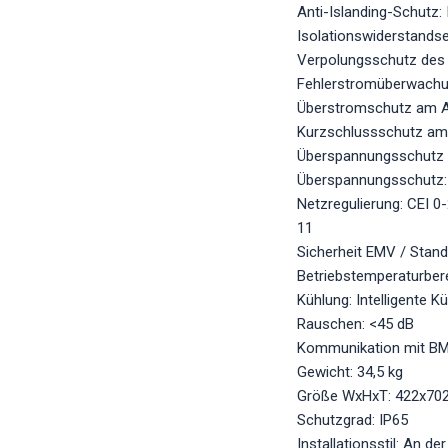
Anti-Islanding-Schutz: 
Isolationswiderstandse
Verpolungsschutz des P
Fehlerstromüberwachung
Überstromschutz am Au
Kurzschlussschutz am 
Überspannungsschutz a
Überspannungsschutz: 
Netzregulierung: CEI 0
11
Sicherheit EMV / Stan
Betriebstemperaturbere
Kühlung: Intelligente K
Rauschen: <45 dB
Kommunikation mit BM
Gewicht: 34,5 kg
Größe WxHxT: 422x70
Schutzgrad: IP65
Installationsstil: An d