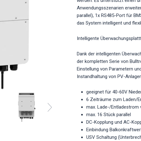
werden. Es unterstützt einen 
Anwendungsszenarien erweiter
parallel), 1x RS485-Port für B
das System intelligent und flex
Intelligente Überwachungsplat
Dank der intelligenten Überwa
der kompletten Serie von Bulltr
Einstellung von Parametern un
Instandhaltung von PV-Anlagen
geeignet für 40-60V Niede
6 Zeiträume zum Laden/E
max. Lade-/Entladestrom
max. 16 Stück parallel
DC-Kopplung und AC-Koppl
Einbindung Balkonkraftwer
USV Schaltung (Unterbre