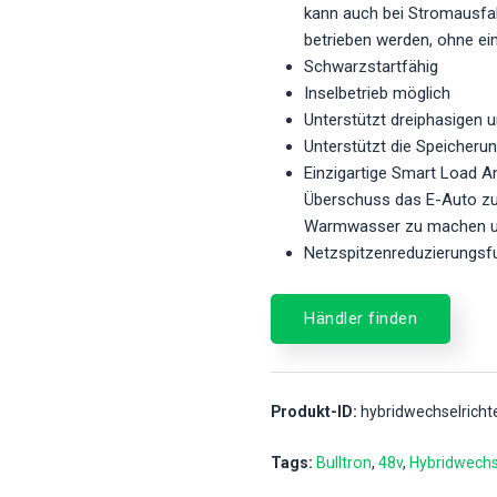
kann auch bei Stromausfal
betrieben werden, ohne e
Schwarzstartfähig
Inselbetrieb möglich
Unterstützt dreiphasigen
Unterstützt die Speicheru
Einzigartige Smart Load 
Überschuss das E-Auto zu
Warmwasser zu machen u
Netzspitzenreduzierungsf
Händler finden
Produkt-ID:
hybridwechselricht
Tags:
Bulltron
48v
Hybridwechs