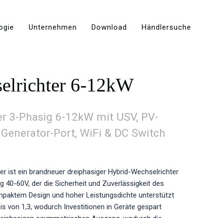
ogie
Unternehmen
Download
Händlersuche
elrichter 6-12kW
er 3-Phasig 6-12kW mit USV, PV-
Generator-Port, WiFi & DC Switch
er ist ein brandneuer dreiphasiger Hybrid-Wechselrichter
g 40-60V, der die Sicherheit und Zuverlässigkeit des
mpaktem Design und hoher Leistungsdichte unterstützt
is von 1,3, wodurch Investitionen in Geräte gespart