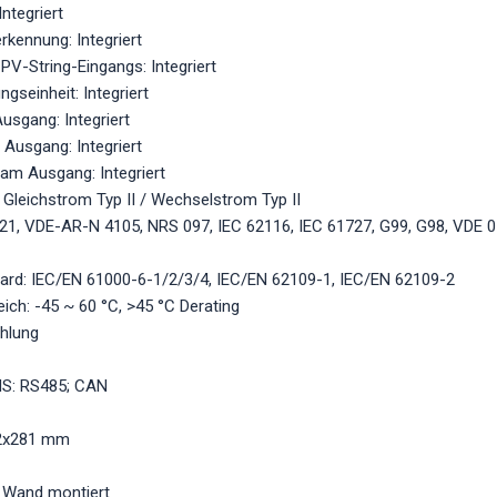
Integriert
rkennung: Integriert
V-String-Eingangs: Integriert
seinheit: Integriert
sgang: Integriert
Ausgang: Integriert
m Ausgang: Integriert
Gleichstrom Typ II / Wechselstrom Typ II
-21, VDE-AR-N 4105, NRS 097, IEC 62116, IEC 61727, G99, G98, VDE 
dard: IEC/EN 61000-6-1/2/3/4, IEC/EN 62109-1, IEC/EN 62109-2
ich: -45 ~ 60 °C, >45 °C Derating
ühlung
S: RS485; CAN
2x281 mm
er Wand montiert