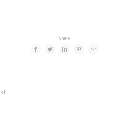
Share
kt