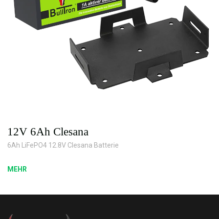
12V 6Ah Clesana
6Ah LiFePO4 12.8V Clesana Batterie
MEHR