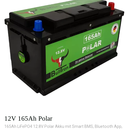
12V 165Ah Polar
165Ah LiFePO4 12.8V Polar Akku mit Smart BMS, Bluetooth App,