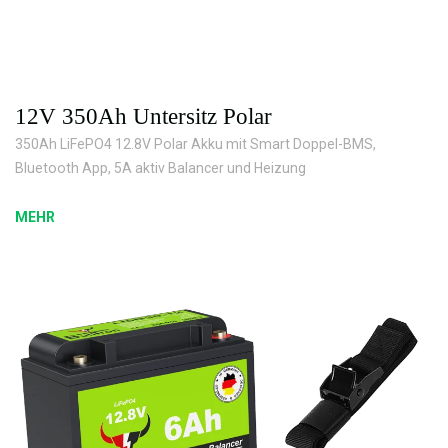
12V 350Ah Untersitz Polar
350Ah LiFePO4 12.8V Polar Akku mit Smart Doppel-BMS,
Bluetooth App, 5A aktiv Balancer und Heizung
MEHR