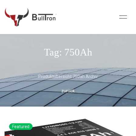
Tag: 750Ah
Produktübersicht 750ah Archiv
zurück
Featured