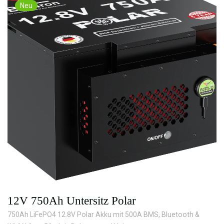
Neu
12V 750Ah Untersitz Polar
750Ah LiFePO4 12.8V Polar Akku mit 500A BMS, Bluetooth &