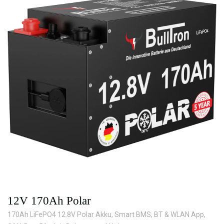
12V 170Ah Polar
170Ah LiFePO4 12.8V Polar Akku, Smart BMS, BT & WLAN App,