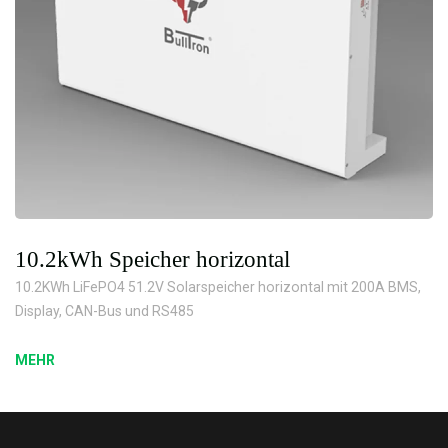
10.2kWh Speicher horizontal
10.2KWh LiFePO4 51.2V Solarspeicher horizontal mit 200A BMS,
Display, CAN-Bus und RS485
MEHR