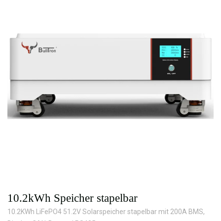
10.2kWh Speicher stapelbar
10.2KWh LiFePO4 51.2V Solarspeicher stapelbar mit 200A BMS,